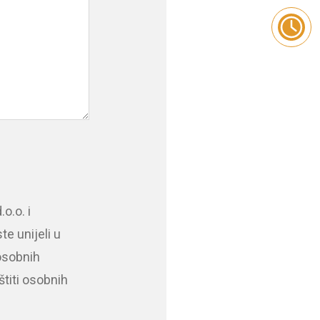
o.o. i
e unijeli u
osobnih
titi osobnih