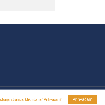
c
v
Prihvaćam
tenja stranica, kliknite na "Prihvaćam".