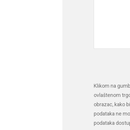
Klikom na gumb "
ovlaštenom trgo
obrazac, kako b
podataka ne mož
podataka dostu