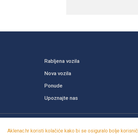
Rabljena vozila
Nova vozila
Ponude
Upoznajte nas
Pravne informacije
Pravila privatnos
Aklenac.hr koristi
kolačiće
kako bi se osiguralo bolje korisničk