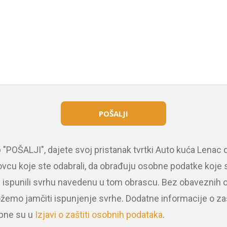
POŠALJI
POŠALJI", dajete svoj pristanak tvrtki Auto kuća Lenac d.
vcu koje ste odabrali, da obrađuju osobne podatke koje st
i ispunili svrhu navedenu u tom obrascu. Bez obaveznih 
emo jamčiti ispunjenje svrhe. Dodatne informacije o zaš
pne su u
Izjavi o zaštiti osobnih podataka
.