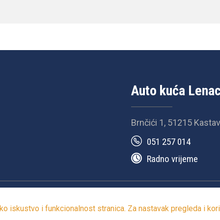
Auto kuća Lena
Brnčići 1, 51215 Kasta
051 257 014
Radno vrijeme
ti
Kolačići
© 2025-2026. | Development by
STO2
o iskustvo i funkcionalnost stranica. Za nastavak pregleda i koriš