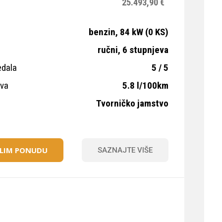
25.493,90 €
benzin, 84 kW (0 KS)
ručni, 6 stupnjeva
edala
5 / 5
iva
5.8 l/100km
Tvorničko jamstvo
ELIM PONUDU
SAZNAJTE VIŠE