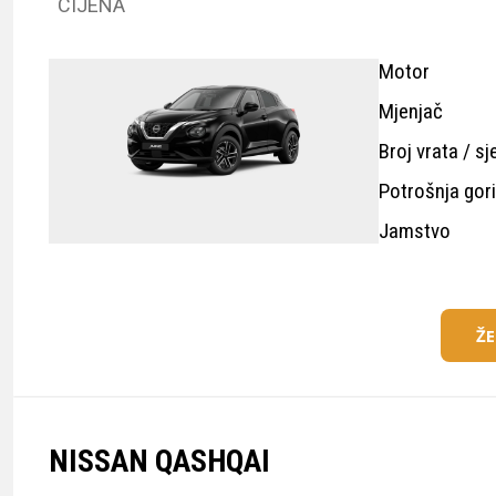
CIJENA
Motor
Mjenjač
Broj vrata / sj
Potrošnja gor
Jamstvo
Ž
NISSAN QASHQAI