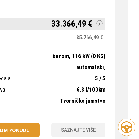
33.366,49 €
35.766,49 €
benzin, 116 kW (0 KS)
automatski,
edala
5 / 5
iva
6.3 l/100km
Tvorničko jamstvo
ELIM PONUDU
SAZNAJTE VIŠE