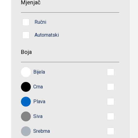
Mjenjač
Ručni
Automatski
Boja
Bijela
Crna
Plava
Siva
Srebrna