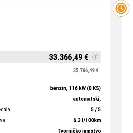
33.366,49 €
35.766,49 €
benzin, 116 kW (0 KS)
automatski,
edala
5 / 5
iva
6.3 l/100km
Tvorničko jamstvo