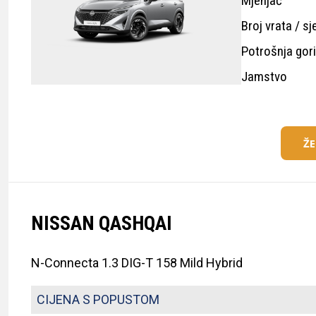
Mjenjač
Broj vrata / sj
Potrošnja gor
Jamstvo
Ž
NISSAN QASHQAI
N-Connecta 1.3 DIG-T 158 Mild Hybrid
CIJENA S POPUSTOM