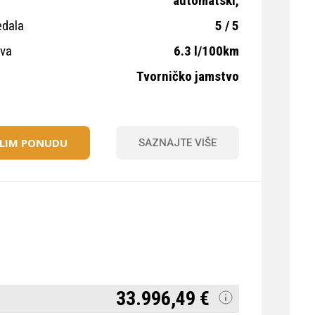
automatski,
edala
5 / 5
iva
6.3 l/100km
Tvorničko jamstvo
ELIM PONUDU
SAZNAJTE VIŠE
33.996,49 €