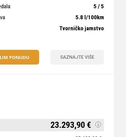
edala
5 / 5
iva
5.8 l/100km
Tvorničko jamstvo
ELIM PONUDU
SAZNAJTE VIŠE
23.293,90 €